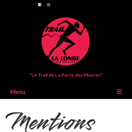
"Le Trail de La Porte des Maures"
Menu
Mentions
Trail de La Londes Les Maures
Parcours
Inscriptions