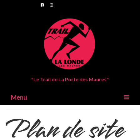
"Le Trail de La Porte des Maures"
Menu
Plan de site
Trail de La Londes Les Maures
Parcours
Inscriptions