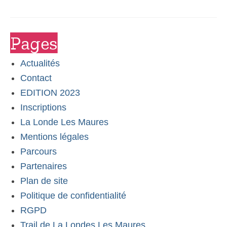
La Londe Les Maures
Pages
Partenaires
Actualités
Actualités
Contact
EDITION 2023
Inscriptions
La Londe Les Maures
Mentions légales
Parcours
Partenaires
Plan de site
Politique de confidentialité
RGPD
Trail de La Londes Les Maures