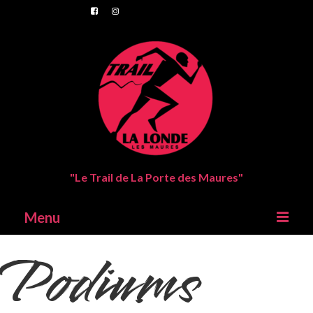
"Le Trail de La Porte des Maures"
Menu
Podiums
Trail de La Londes Les Maures
Parcours
Inscriptions