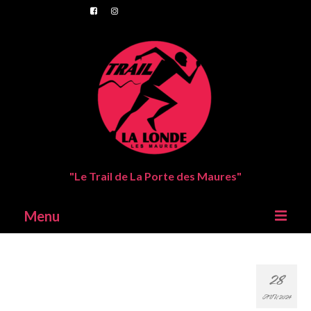
"Le Trail de La Porte des Maures"
Menu
Trail de La Londes Les Maures
28
Parcours
AVR 2024
Inscriptions