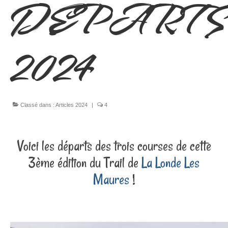
DEPARTS
La Londe Les Maures
Partenaires
2024
Actualités
Classé dans :
Articles 2024
|
4
Voici les départs des trois courses de cette
3ème édition du Trail de
La Londe Les
Maures
!