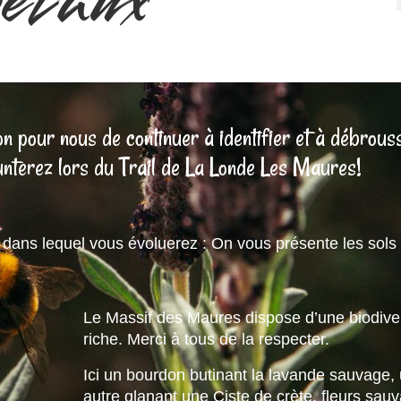
étaux
 pour nous de continuer à identifier et à débrouss
nterez lors du Trail de La Londe Les Maures!
 dans lequel vous évoluerez : On vous présente les sols 
Le Massif des Maures dispose d’une biodiver
riche. Merci à tous de la respecter.
Ici un bourdon butinant la lavande sauvage,
autre glanant une Ciste de crète, fleurs sau