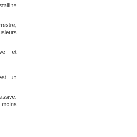
talline
rrestre,
sieurs
ive et
est un
assive,
 moins