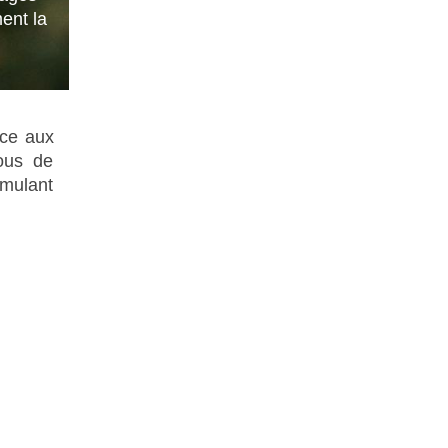
ent la
âce aux
vous de
imulant