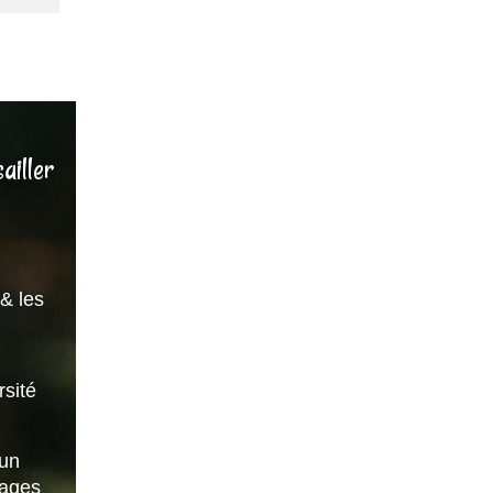
ailler
& les
sité
 un
vages