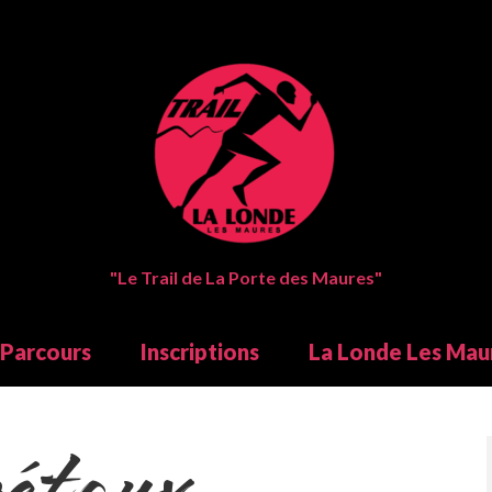
"Le Trail de La Porte des Maures"
Parcours
Inscriptions
La Londe Les Mau