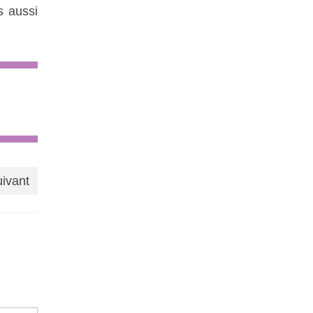
s aussi
uivant