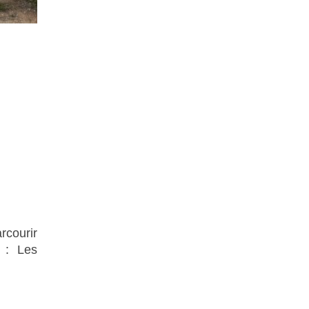
rcourir
 : Les