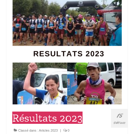
15
Résultats 2023
DÉC 2023
Classé dans :
Articles 2023
|
0