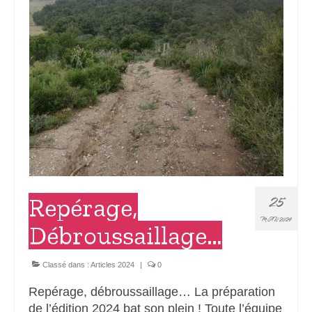
25
Repérage,
MAR 2024
Débroussaillage…
Classé dans :
Articles 2024
|
0
Repérage, débroussaillage… La préparation
de l’édition 2024 bat son plein ! Toute l’équipe