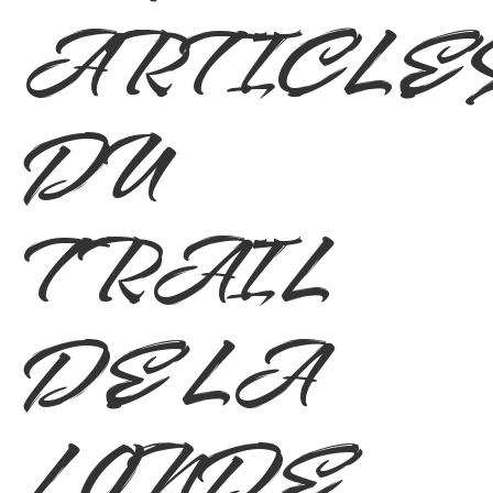
ARTICLE
La Londe Les Maures
Partenaires
DU
Actualités
TRAIL
DE LA
LONDE