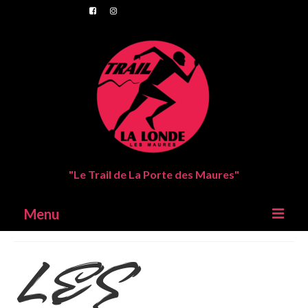
"Le Trail de La Porte des Maures"
Menu
LES
Trail de La Londes Les Maures
Parcours
Inscriptions